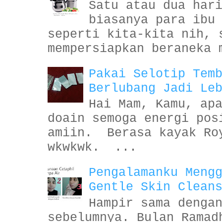
Satu atau dua har
biasanya para ibu
seperti kita-kita nih, 
mempersiapkan beraneka 
Pakai Selotip Tem
Berlubang Jadi Le
Hai Mam, Kamu, ap
doain semoga energi pos
amiin. Berasa kayak Ro
wkwkwk. ...
Pengalamanku Meng
Gentle Skin Clean
Hampir sama denga
sebelumnya. Bulan Ramad