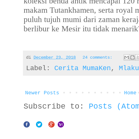
koleksi benda antik mencapai 120 r
makam Tutankhamen, serta royal 
puluh tujuh mumi dari zaman keraja
berlibur ke Mesir itu tidak menarik
di
December 23, 2018
24 comments:
Label:
Cerita MumaKen
,
Mlaku
Newer Posts
Home
Subscribe to:
Posts (Ato