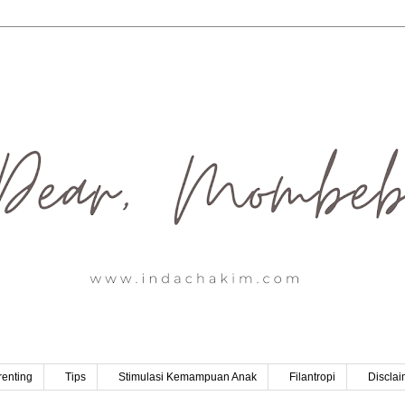
renting
Tips
Stimulasi Kemampuan Anak
Filantropi
Disclai