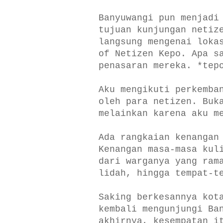
Banyuwangi pun menjadi
tujuan kunjungan netiz
langsung mengenai loka
of Netizen Kepo. Apa s
penasaran mereka. *tep
Aku mengikuti perkemba
oleh para netizen. Buk
melainkan karena aku m
Ada rangkaian kenangan
Kenangan masa-masa kul
dari warganya yang ram
lidah, hingga tempat-t
Saking berkesannya kot
kembali mengunjungi Ba
akhirnya, kesempatan i