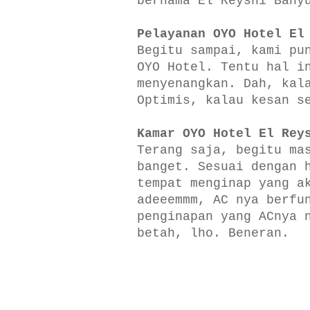
bernama El Reyshi Bany
Pelayanan OYO Hotel El
Begitu sampai, kami pu
OYO Hotel. Tentu hal i
menyenangkan. Dah, kal
Optimis, kalau kesan s
Kamar OYO Hotel El Rey
Terang saja, begitu ma
banget. Sesuai dengan 
tempat menginap yang a
adeeemmm, AC nya berfu
penginapan yang ACnya 
betah, lho. Beneran.