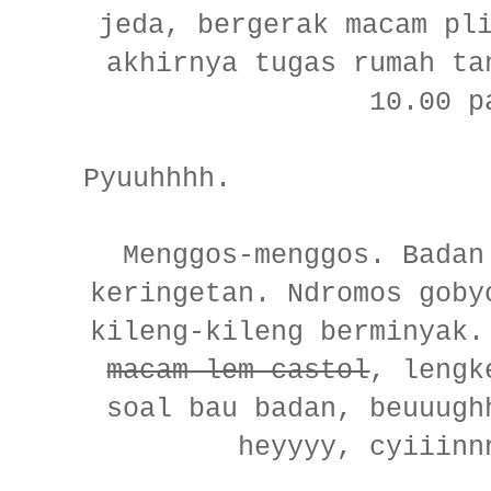
jeda, bergerak macam pl
akhirnya tugas rumah ta
10.00 p
Pyuuhhhh.
Menggos-menggos. Badan
keringetan. Ndromos goby
kileng-kileng berminyak.
macam lem castol
, lengk
soal bau badan, beuuugh
heyyyy, cyiiinn