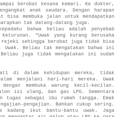
ampai berobat kesana kemari. Ke dokter,
engangkat anak saudara. Dengan harapan
at bisa membuka jalan untuk mendapatkan
harapkan tak datang-datang juga.
kepadaku bahwa beliau adalah penyebab
 keturunan. "Uwak yang kurang berusaha
 rejeki sehingga berobat juga tidak bisa
. Uwak. Beliau tak mengatakan bahwa ini
 Beliau juga tidak mengatakan ini sudah
hati di dalam kehidupan mereka, tidak
alam menjalani hari-hari mereka. Uwak
 dengan membuka warung kecil-kecilan.
alon isi ulang, dan gas LPG. Sementara
an tugas sebagai ibu rumah tangga. Emak
ngajian-pengajian. Bahkan cukup sering.
a kadang ikut bantu-bantu uwak. Jaga
ng mengantar air galon atau LPG ke para