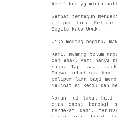
kecil ken yg minta sal
Sempat tertegun menden
pelipur lara. Pelipur
Begitu kata Uwak.
Jika memang begitu, ma
Kami, memang belum dap
dan emak. Kami hanya b
saja. Tapi saat mend
Bahwa kehadiran kami
pelipur lara bagi mere
melihat si kecil ken b
Namun, di lubuk hati 
cita dapat berbagi b
terdekat kami, terut
perlu kerja berat l