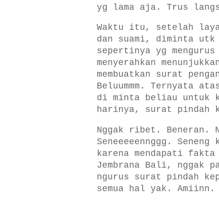
yg lama aja. Trus lang
Waktu itu, setelah lay
dan suami, diminta utk
sepertinya yg mengurus
menyerahkan menunjukka
membuatkan surat penga
Beluummm. Ternyata ata
di minta beliau untuk 
harinya, surat pindah 
Nggak ribet. Beneran. 
Seneeeeennggg. Seneng 
karena mendapati fakta
Jembrana Bali, nggak p
ngurus surat pindah ke
semua hal yak. Amiinn.