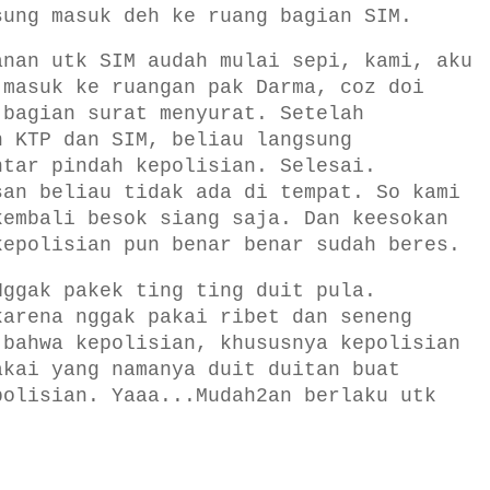
sung masuk deh ke ruang bagian SIM.
anan utk SIM audah mulai sepi, kami, aku
 masuk ke ruangan pak Darma, coz doi
 bagian surat menyurat. Setelah
n KTP dan SIM, beliau langsung
ntar pindah kepolisian. Selesai.
san beliau tidak ada di tempat. So kami
kembali besok siang saja. Dan keesokan
kepolisian pun benar benar sudah beres.
Nggak pakek ting ting duit pula.
karena nggak pakai ribet dan seneng
 bahwa kepolisian, khususnya kepolisian
akai yang namanya duit duitan buat
polisian. Yaaa...Mudah2an berlaku utk