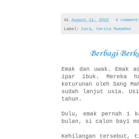
di
August 11, 2015
4 commen
Label:
Cara
,
Cerita MumaKen
Berbagi Ber
Emak dan uwak. Emak a
ipar ibuk. Mereka h
keturunan oleh Sang Ma
sudah lanjut usia. Us
tahun.
Dulu, emak pernah 1 k
bulan, si calon bayi m
Kehilangan tersebut, t