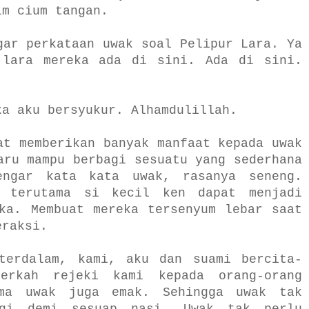
im cium tangan.
gar perkataan uwak soal Pelipur Lara. Ya
 lara mereka ada di sini. Ada di sini.
ka aku bersyukur. Alhamdulillah.
at memberikan banyak manfaat kepada uwak
aru mampu berbagi sesuatu yang sederhana
engar kata kata uwak, rasanya seneng.
, terutama si kecil ken dapat menjadi
ka. Membuat mereka tersenyum lebar saat
eraksi.
terdalam, kami, aku dan suami bercita-
erkah rejeki kami kepada orang-orang
ama uwak juga emak. Sehingga uwak tak
agi demi sesuap nasi. Uwak tak perlu