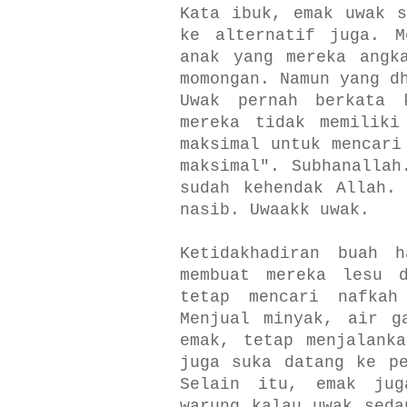
Kata ibuk, emak uwak s
ke alternatif juga. M
anak yang mereka angk
momongan. Namun yang d
Uwak pernah berkata 
mereka tidak memiliki
maksimal untuk mencari
maksimal". Subhanallah
sudah kehendak Allah.
nasib. Uwaakk uwak.
Ketidakhadiran buah 
membuat mereka lesu d
tetap mencari nafkah
Menjual minyak, air g
emak, tetap menjalank
juga suka datang ke pe
Selain itu, emak jug
warung kalau uwak seda