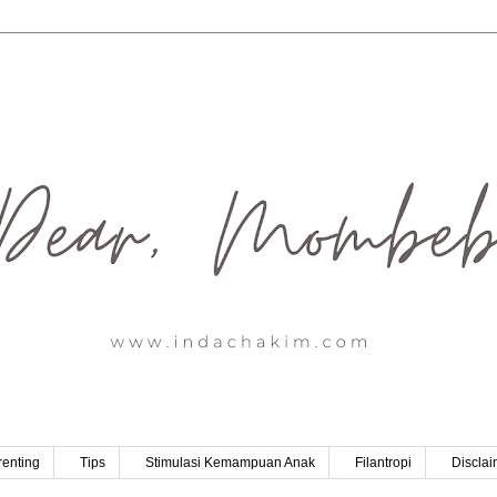
renting
Tips
Stimulasi Kemampuan Anak
Filantropi
Disclai