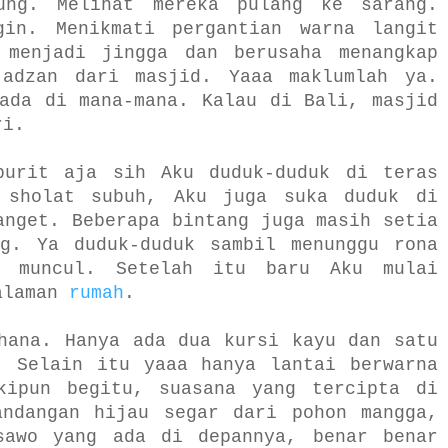
ung. Melihat mereka pulang ke sarang.
gin. Menikmati pergantian warna langit
 menjadi jingga dan berusaha menangkap
 adzan dari masjid. Yaaa maklumlah ya.
ada di mana-mana. Kalau di Bali, masjid
ri.
burit aja sih Aku duduk-duduk di teras
 sholat subuh, Aku juga suka duduk di
anget. Beberapa bintang juga masih setia
ng. Ya duduk-duduk sambil menunggu rona
i muncul. Setelah itu baru Aku mulai
halaman
rumah
.
hana. Hanya ada dua kursi kayu dan satu
. Selain itu yaaa hanya lantai berwarna
kipun begitu, suasana yang tercipta di
andangan hijau segar dari pohon mangga,
sawo yang ada di depannya, benar benar