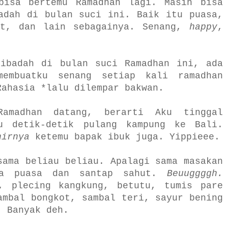
 bisa bertemu Ramadhan lagi. Masih bisa
adah di bulan suci ini. Baik itu puasa,
at, dan lain sebagainya. Senang,
happy
,
 ibadah di bulan suci Ramadhan ini, ada
embuatku senang setiap kali ramadhan
Rahasia *lalu dilempar bakwan.
Ramadhan datang, berarti Aku tinggal
u detik-detik pulang kampung ke Bali.
hirnya
ketemu bapak ibuk juga. Yippieee.
sama beliau beliau. Apalagi sama masakan
ka puasa dan santap sahut.
Beuuggggh.
, plecing kangkung, betutu, tumis pare
ambal bongkot, sambal teri, sayur bening
. Banyak deh.