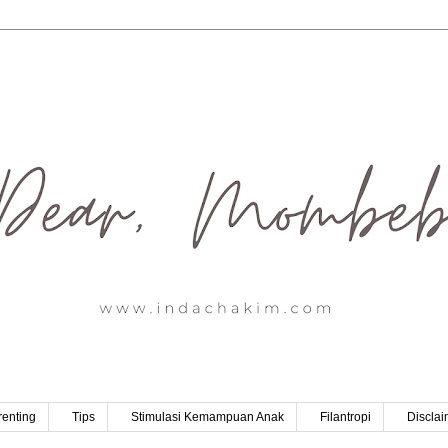
renting
Tips
Stimulasi Kemampuan Anak
Filantropi
Disclai