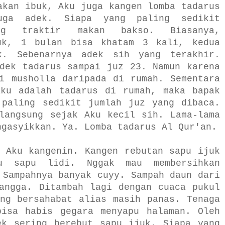
akan ibuk, Aku juga kangen lomba tadarus
uga adek. Siapa yang paling sedikit
ng traktir makan bakso. Biasanya,
uk, 1 bulan bisa khatam 3 kali, kedua
k. Sebenarnya adek sih yang terakhir.
dek tadarus sampai juz 23. Namun karena
i musholla daripada di rumah. Sementara
aku adalah tadarus di rumah, maka bapak
 paling sedikit jumlah juz yang dibaca.
langsung sejak Aku kecil sih. Lama-lama
ngasyikkan. Ya. Lomba tadarus Al Qur'an.
 Aku kangenin. Kangen rebutan sapu ijuk
u sapu lidi. Nggak mau membersihkan
 Sampahnya banyak cuyy. Sampah daun dari
angga. Ditambah lagi dengan cuaca pukul
ng bersahabat alias masih panas. Tenaga
bisa habis gegara menyapu halaman. Oleh
ek sering berebut sapu ijuk. Siapa yang