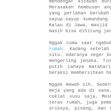
mendengar kicauan bur
Merasakan hembusan an
yang perlahan berubah
sayup-sayup kumandang
Kalau di Jawa, masjid 
masih bisa dihitung ja
Nggak cuma saat ngabu
rumah
. Kadang setelah
situ. Udaranya seger b
mengerling jenaka. Ti
putih cahaya matahar
beraksi membersihkan 
Nggak mewah sih. Seder
meja yang ada di sana
coklat susu saja. Mes
teras rumah, juga pem
srikaya, pisang, dan 