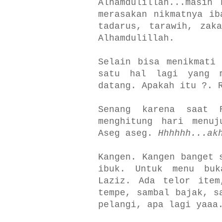
Alhamdulillah...masih
merasakan nikmatnya ib
tadarus, tarawih, zak
Alhamdulillah.
Selain bisa menikmati
satu hal lagi yang m
datang. Apakah itu ?. 
Senang karena saat 
menghitung hari menuj
Aseg aseg.
Hhhhhh...ak
Kangen. Kangen banget 
ibuk. Untuk menu bu
Laziz. Ada telor item
tempe, sambal bajak, s
pelangi, apa lagi yaaa