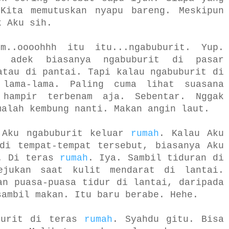
Kita memutuskan nyapu bareng. Meskipun
k Aku sih.
m..oooohhh itu itu...ngabuburit. Yup.
a adek biasanya ngabuburit di pasar
atau di pantai. Tapi kalau ngabuburit di
 lama-lama. Paling cuma lihat suasana
 hampir terbenam aja. Sebentar. Nggak
malah kembung nanti. Makan angin laut.
 Aku ngabuburit keluar
rumah
. Kalau Aku
di tempat-tempat tersebut, biasanya Aku
h. Di teras
rumah
. Iya. Sambil tiduran di
ejukan saat kulit mendarat di lantai.
an puasa-puasa tidur di lantai, daripada
sambil makan. Itu baru berabe. Hehe.
burit di teras
rumah
. Syahdu gitu. Bisa