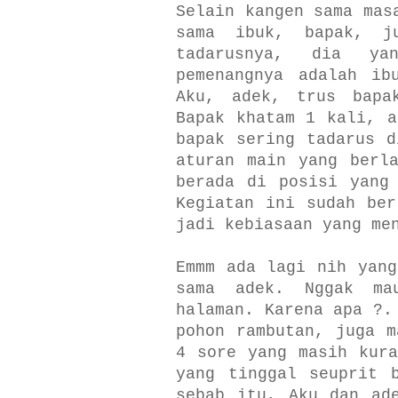
Selain kangen sama mas
sama ibuk, bapak, j
tadarusnya, dia ya
pemenangnya adalah ib
Aku, adek, trus bapa
Bapak khatam 1 kali, a
bapak sering tadarus d
aturan main yang berl
berada di posisi yang
Kegiatan ini sudah ber
jadi kebiasaan yang me
Emmm ada lagi nih yang
sama adek. Nggak ma
halaman. Karena apa ?.
pohon rambutan, juga m
4 sore yang masih kura
yang tinggal seuprit 
sebab itu, Aku dan ad