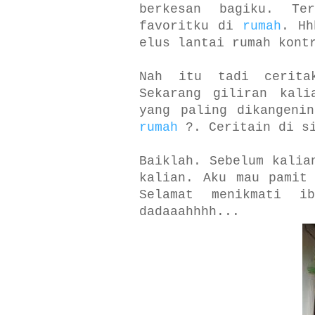
berkesan bagiku. T
favoritku di
rumah
. Hh
elus lantai rumah kont
Nah itu tadi cerit
Sekarang giliran kali
yang paling dikangeni
rumah
?. Ceritain di s
Baiklah. Sebelum kalia
kalian. Aku mau pamit
Selamat menikmati i
dadaaahhhh...