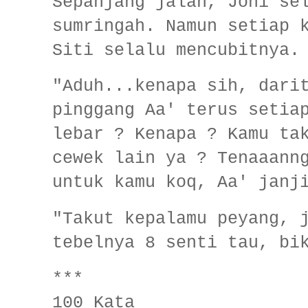
Sepanjang jalan, Joni se
sumringah. Namun setiap 
Siti selalu mencubitnya.
"Aduh...kenapa sih, dari
pinggang Aa' terus setia
lebar ? Kenapa ? Kamu ta
cewek lain ya ? Tenaaann
untuk kamu koq, Aa' janj
"Takut kepalamu peyang, 
tebelnya 8 senti tau, bi
***
100 Kata