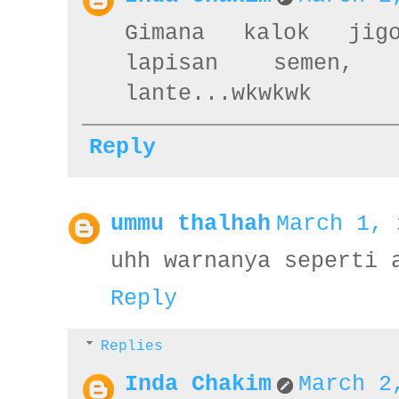
Gimana kalok jig
lapisan semen,
lante...wkwkwk
Reply
ummu thalhah
March 1, 
uhh warnanya seperti 
Reply
Replies
Inda Chakim
March 2