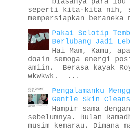
biasanya para ibu
seperti kita-kita nih, 
mempersiapkan beraneka 
Pakai Selotip Tem
Berlubang Jadi Le
Hai Mam, Kamu, ap
doain semoga energi pos
amiin. Berasa kayak Ro
wkwkwk. ...
Pengalamanku Meng
Gentle Skin Clean
Hampir sama denga
sebelumnya. Bulan Ramad
musim kemarau. Dimana m