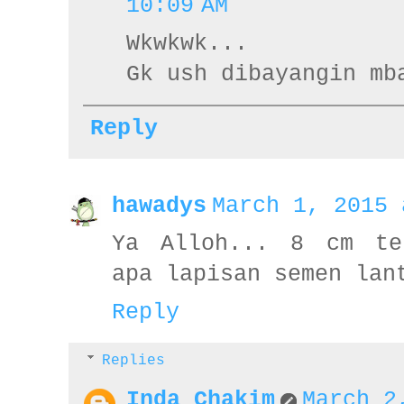
10:09 AM
Wkwkwk...
Gk ush dibayangin mb
Reply
hawadys
March 1, 2015 
Ya Alloh... 8 cm te
apa lapisan semen lan
Reply
Replies
Inda Chakim
March 2