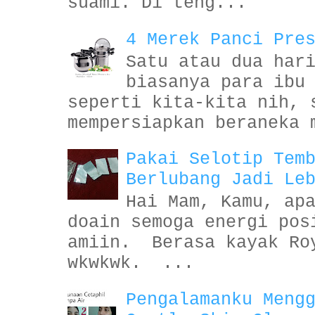
suami. Di teng...
4 Merek Panci Pre
Satu atau dua har
biasanya para ibu
seperti kita-kita nih, 
mempersiapkan beraneka 
Pakai Selotip Tem
Berlubang Jadi Le
Hai Mam, Kamu, ap
doain semoga energi pos
amiin. Berasa kayak Ro
wkwkwk. ...
Pengalamanku Meng