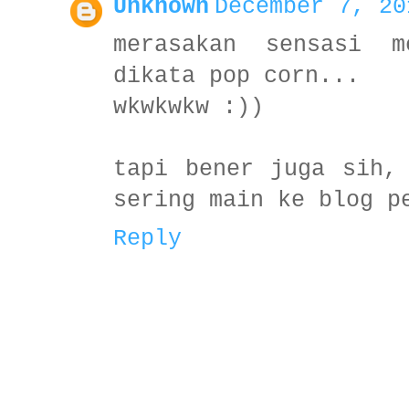
Unknown
December 7, 20
merasakan sensasi m
dikata pop corn...
wkwkwkw :))
tapi bener juga sih,
sering main ke blog p
Reply