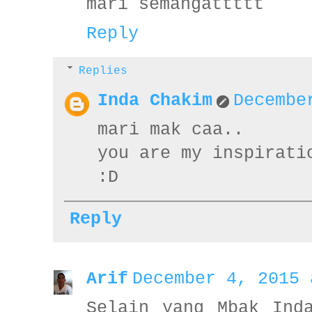
mari semangattttt
Reply
Replies
Inda Chakim
Decembe
mari mak caa..
you are my inspirati
:D
Reply
Arif
December 4, 2015 
Selain yang Mbak Ind