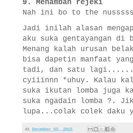
9.
Menambah rejeki
Nah ini bo to the nussss
Jadi inilah alasan menga
aku suka gentayangan di 
Menang kalah urusan bela
bisa dapetin manfaat yan
tadi, dan satu lagi.....
cyiiinnn *uhuy. Kalau ka
suka ikutan lomba juga k
suka ngadain lomba ?. Ji
lupa...colak colek daku 
di
December 03, 2015