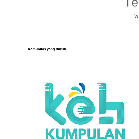
Te
W
Komunitas yang diikuti