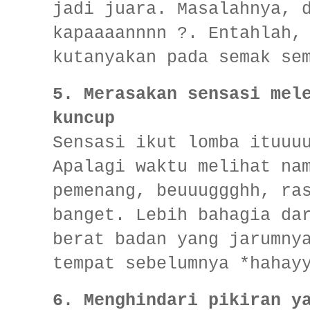
jadi juara. Masalahnya, 
kapaaaannnn ?. Entahlah,
kutanyakan pada semak se
5.
Merasakan sensasi mel
kuncup
Sensasi ikut lomba ituuu
Apalagi waktu melihat na
pemenang, beuuuggghh, ra
banget. Lebih bahagia da
berat badan yang jarumny
tempat sebelumnya *hahay
6.
Menghindari pikiran y