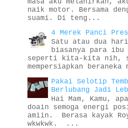
masa aku melahirkan, ak
naik motor. Bersama den
suami. Di teng...
4 Merek Panci Pre
Satu atau dua har
biasanya para ibu
seperti kita-kita nih, 
mempersiapkan beraneka 
Pakai Selotip Tem
Berlubang Jadi Le
Hai Mam, Kamu, ap
doain semoga energi pos
amiin. Berasa kayak Ro
wkwkwk. ...