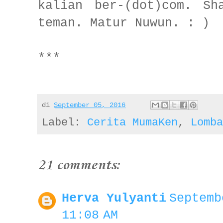
kalian ber-(dot)com. Sh
teman. Matur Nuwun. : )
***
di
September 05, 2016
Label:
Cerita MumaKen
,
Lomba
21 comments:
Herva Yulyanti
Septemb
11:08 AM