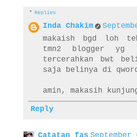
Replies
Inda Chakim
Septemb
makaish bgd loh te
tmn2 blogger yg 
tercerahkan bwt bel
saja belinya di qwor
amin, makasih kunjun
Reply
Catatan fas
September 