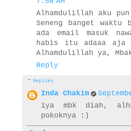
7:58 AM
Alhamdulillah aku pun
Seneng banget waktu 
ada email masuk naw
habis itu adaaa aja 
Alhamdulillah ya, Mba
Reply
Replies
Inda Chakim
Septemb
iya mbk diah, alh
pokoknya :)