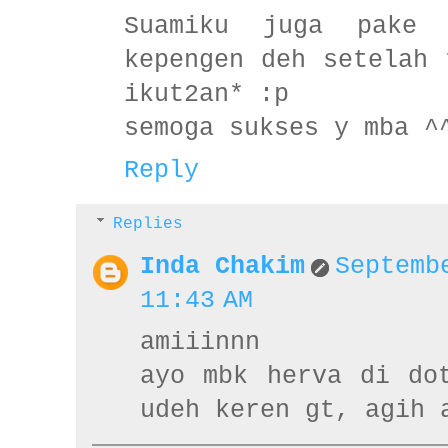
Suamiku juga pake
kepengen deh setelah 
ikut2an* :p
semoga sukses y mba ^
Reply
Replies
Inda Chakim
Septemb
11:43 AM
amiiinnn
ayo mbk herva di do
udeh keren gt, agih 