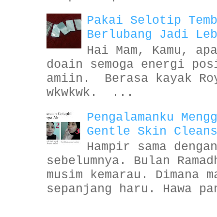
Pakai Selotip Tem
Berlubang Jadi Le
Hai Mam, Kamu, ap
doain semoga energi pos
amiin. Berasa kayak Ro
wkwkwk. ...
Pengalamanku Meng
Gentle Skin Clean
Hampir sama denga
sebelumnya. Bulan Ramad
musim kemarau. Dimana m
sepanjang haru. Hawa pa