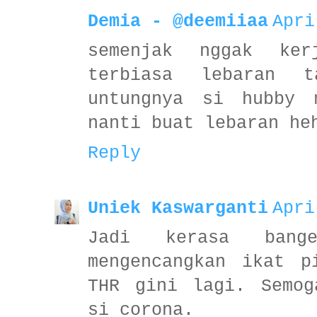
Demia - @deemiiaa
Apri
semenjak nggak ke
terbiasa lebaran t
untungnya si hubby 
nanti buat lebaran he
Reply
Uniek Kaswarganti
Apri
Jadi kerasa ban
mengencangkan ikat p
THR gini lagi. Semog
si corona.