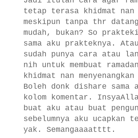
Jadi itulah cara agar ra
tetap terasa khidmat nan
meskipun tanpa thr datan
mudah, bukan? So praktek
sama aku prakteknya. Ata
sudah punya cara atau la
nih untuk membuat ramada
khidmat nan menyenangkan
Boleh donk dishare sama 
kolom komentar. InsyaAll
buat aku atau buat pengu
sebelumnya aku ucapkan t
yak. Semangaaaatttt.