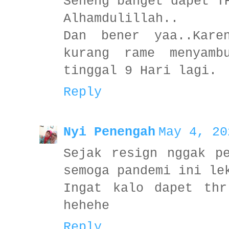
Seneng banget dapet T
Alhamdulillah..
Dan bener yaa..Kare
kurang rame menyamb
tinggal 9 Hari lagi.
Reply
Nyi Penengah
May 4, 20
Sejak resign nggak p
semoga pandemi ini le
Ingat kalo dapet thr
hehehe
Reply