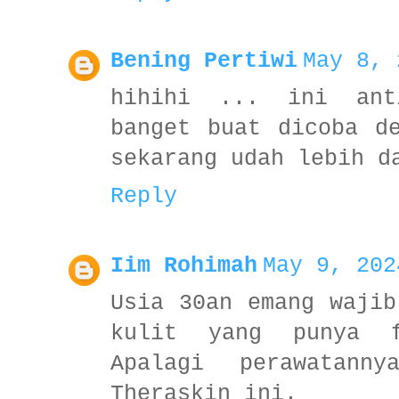
Bening Pertiwi
May 8, 
hihihi ... ini ant
banget buat dicoba d
sekarang udah lebih d
Reply
Iim Rohimah
May 9, 202
Usia 30an emang wajib
kulit yang punya f
Apalagi perawatann
Theraskin ini.