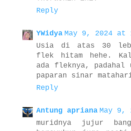
Reply
YWidya
May 9, 2024 at 
Usia di atas 30 leb
flek hitam hehe. Ka
ada fleknya, padahal 
paparan sinar matahar
Reply
Antung apriana
May 9, 
muridnya jujur ban