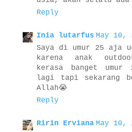
usia, akan selalu ada
Reply
Inia lutarfus
May 10, 
Saya di umur 25 aja u
karena anak outdoo
kerasa banget umur 
lagi tapi sekarang b
Allah😭
Reply
Ririn Erviana
May 10, 