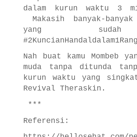
dalam kurun waktu 3 m
Makasih banyak-banya
yang sudah m
#2KuncianHandaldalam1Ran
Nah buat kamu Mombeb ya
muda tanpa ditunda tan
kurun waktu yang singka
Revival Theraskin.
***
Referensi:
https://hellosehat.com/p