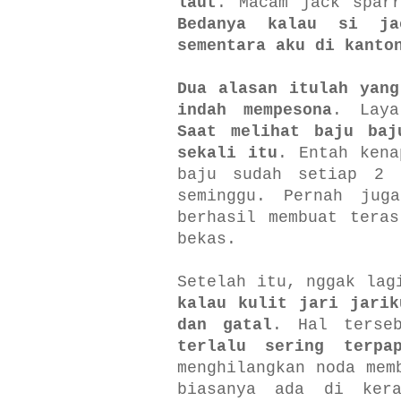
laut
. Macam jack spar
Bedanya kalau si ja
sementara aku di kanto
Dua alasan itulah yang
indah mempesona
. Laya
Saat melihat baju baj
sekali itu
. Entah kena
baju sudah setiap 2 
seminggu. Pernah ju
berhasil membuat tera
bekas.
Setelah itu, nggak lag
kalau kulit jari jarik
dan gatal
. Hal terse
terlalu sering terpa
menghilangkan noda mem
biasanya ada di ker