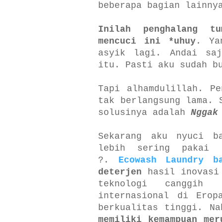
beberapa bagian lainny
Inilah penghalang t
mencuci ini *uhuy
. Ya
asyik lagi. Andai saj
itu. Pasti aku sudah b
Tapi alhamdulillah. Pe
tak berlangsung lama. 
solusinya adalah
Nggak
Sekarang aku nyuci b
lebih sering pakai 
?.
Ecowash Laundry b
deterjen
hasil inovasi
teknologi canggih 
internasional di Erop
berkualitas tinggi. Na
memiliki kemampuan mer