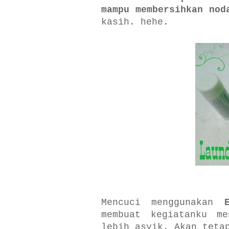
mampu membersihkan nod
kasih. hehe.
Mencuci menggunakan
membuat kegiatanku m
lebih asyik. Akan teta