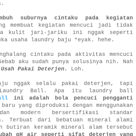
a.
umbuh suburnya cintaku pada kegiatan
ng membuat kegiatan mencuci jadi tidak
a kulit jari-jariku ini nggak seperti
uka usaha laundry baju *eyak. hehe.
nghalang cintaku pada aktivitas mencuci
Sebab aku sudah punya solusinya nih. Nah
 Usah Pakai Deterjen.
Loh.
aju nggak selalu pakai deterjen, tapi
Laundry Ball. Apa itu laundry ball
all
ini
adalah bola pencuci pengganti
 baru yang diproduksi dengan menggunakan
dan modern bersertifikasi standar
a. Terbuat dari bebatuan mineral alami
h butiran keramik mineral alam tersebut
ubah pH air seperti sifat deterjen yang