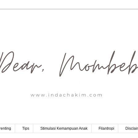
renting
Tips
Stimulasi Kemampuan Anak
Filantropi
Disclai