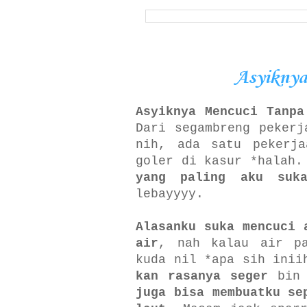
Asyiknya
Asyiknya Mencuci Tanpa
Dari segambreng pekerj
nih, ada satu pekerja
goler di kasur *halah
yang paling aku suka
lebayyyy.
Alasanku suka mencuci 
air
, nah kalau air pa
kuda nil *apa sih inii
kan rasanya seger
bin 
juga bisa membuatku se