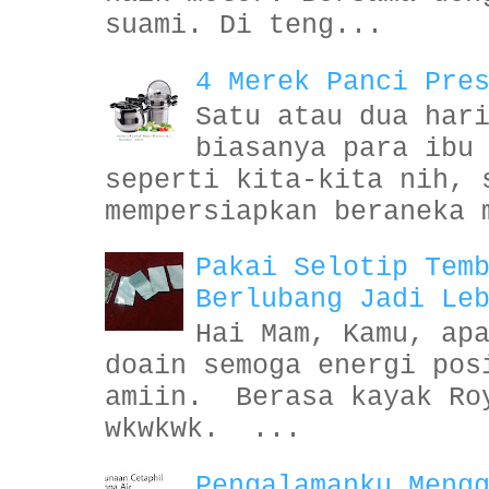
suami. Di teng...
4 Merek Panci Pre
Satu atau dua har
biasanya para ibu
seperti kita-kita nih, 
mempersiapkan beraneka 
Pakai Selotip Tem
Berlubang Jadi Le
Hai Mam, Kamu, ap
doain semoga energi pos
amiin. Berasa kayak Ro
wkwkwk. ...
Pengalamanku Meng