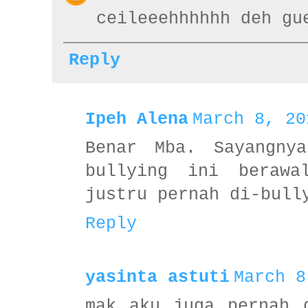
ceileeehhhhhh deh gu
Reply
Ipeh Alena
March 8, 20
Benar Mba. Sayangny
bullying ini berawa
justru pernah di-bull
Reply
yasinta astuti
March 8
mak aku juga pernah 