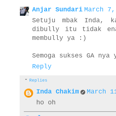
Anjar Sundari
March 7,
Setuju mbak Inda, k
dibully itu tidak en
membully ya :)
Semoga sukses GA nya 
Reply
Replies
Inda Chakim
March 1
ho oh