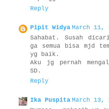
Reply
Pipit Widya
March 11, 
Sahabat. Susah dicar
ga semua bisa mjd te
yg baik.
Aku jg pernah menga
SD.
Reply
Ika Puspita
March 13, 