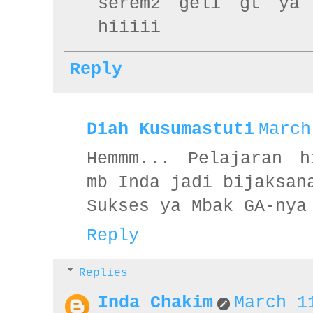
serem2 geli gt ya 
hiiiii
Reply
Diah Kusumastuti
March
Hemmm... Pelajaran h
mb Inda jadi bijaksan
Sukses ya Mbak GA-nya
Reply
Replies
Inda Chakim
March 1