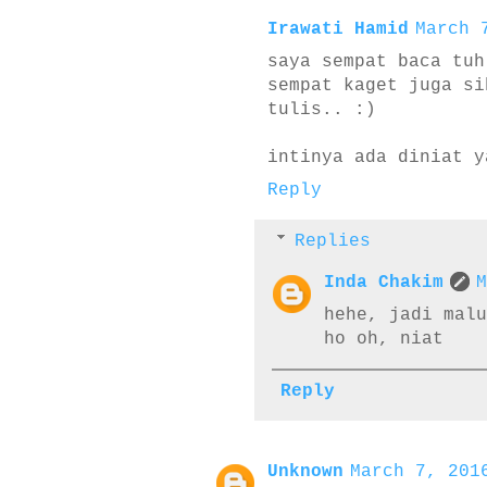
Irawati Hamid
March 
saya sempat baca tuh
sempat kaget juga si
tulis.. :)
intinya ada diniat y
Reply
Replies
Inda Chakim
M
hehe, jadi mal
ho oh, niat
Reply
Unknown
March 7, 201