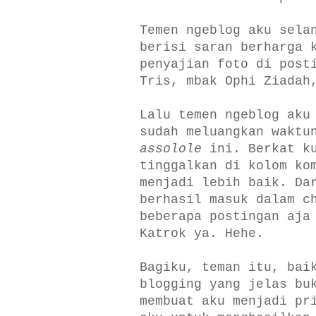
Temen ngeblog aku sela
berisi saran berharga 
penyajian foto di post
Tris, mbak Ophi Ziadah
Lalu temen ngeblog aku
sudah meluangkan waktu
assolole
ini. Berkat ku
tinggalkan di kolom ko
menjadi lebih baik. Da
berhasil masuk dalam c
beberapa postingan aja
Katrok ya. Hehe.
Bagiku, teman itu, bai
blogging yang jelas bu
membuat aku menjadi pr