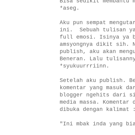
Bisa sedikit membantu 
*aseg.
Aku pun sempat menguta
ini. Sebuah tulisan ya
full emosi. Isinya ya 
amsyongnya dikit sih. 
publish, aku akan meng
Beneran. Lalu tulisann
*syukuurrriinn.
Setelah aku publish. B
komentar yang masuk da
blogger ngehits dari s
media massa. Komentar 
dibuka dengan kalimat 
"Ini mbak inda yang bi