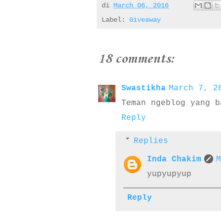
di
March 06, 2016
Label:
Giveaway
18 comments:
Swastikha
March 7, 2
Teman ngeblog yang b
Reply
Replies
Inda Chakim
M
yupyupyup
Reply