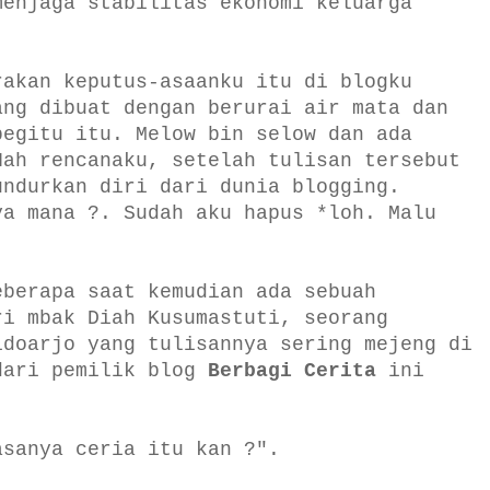
menjaga stabilitas ekonomi keluarga
rakan keputus-asaanku itu di blogku
ng dibuat dengan berurai air mata dan
begitu itu. Melow bin selow dan ada
Nah rencanaku, setelah tulisan tersebut
undurkan diri dari dunia blogging.
ya mana ?. Sudah aku hapus *loh. Malu
eberapa saat kemudian ada sebuah
ri mbak Diah Kusumastuti, seorang
idoarjo yang tulisannya sering mejeng di
dari pemilik blog
Berbagi Cerita
ini
:
asanya ceria itu kan ?".