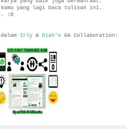
 karya yang baik juga bermanfaat.
 kamu yang lagi baca tulisan ini.
t. :D
n dalam
Irly
&
Diah's
GA Collaboration: