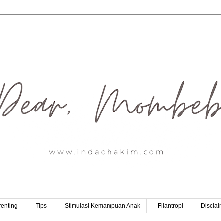
renting
Tips
Stimulasi Kemampuan Anak
Filantropi
Disclai