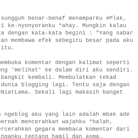
 sungguh benar-benaf menamparku #Plak,
ri ke-nyonyoranku *ahay. Mungkin kalau
ka dengan kata-kata begini : "Yang sabar
kan membawa efek sebegitu besar pada aku
 itu.
membuka komentar dengan kalimat seperti
ung 'melihat' ke dalam diri aku sendiri.
 bangkit kembali. Membulatkan tekad
 dunia blogging lagi. Tentu saja dengan
eNiatLama. Sekali lagi makasih banget
.
n ngeblog aku yang lain adalah mbak ade
pernah mencerahkan wajahku *halah,
ercerahkan gegara membaca komentar dari
inganku tentang hamil dan asma.