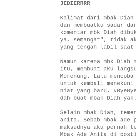
JEDIERRRR
Kalimat dari mbak Diah
dan membuatku sadar da
komentar mbk Diah dibu
ya, semangat", tidak a
yang tengah labil saat
Namun karena mbk Diah 
itu, membuat aku langs
Merenung. Lalu mencoba
untuk kembali menekuni
niat yang baru. #ByeBy
dah buat mbak Diah yak
Selain mbak Diah, teme
anita. Sebab mbak ade 
maksudnya aku pernah t
Mbak Ade Anita di post