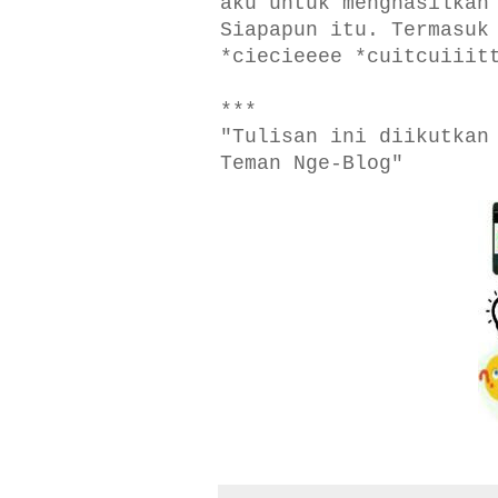
aku untuk menghasilkan
Siapapun itu. Termasuk
*ciecieeee *cuitcuiiit
***
"Tulisan ini diikutka
Teman Nge-Blog"