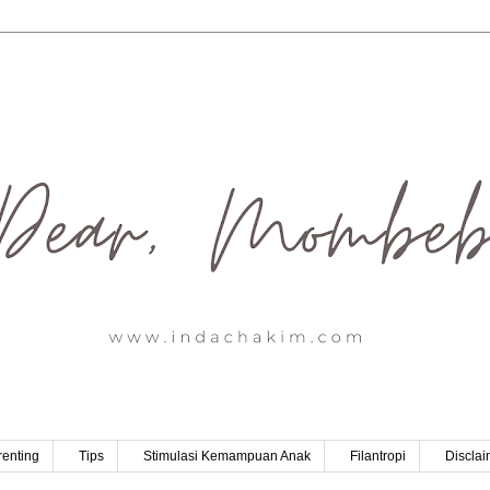
renting
Tips
Stimulasi Kemampuan Anak
Filantropi
Disclai