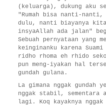
(keluarga), dukung aku s
"Rumah bisa nanti-nanti,
dulu, nanti biayanya kit
insyaAllah ada jalan" be
Sebuah pernyataan yang m
keinginanku karena Suami
ridho rhoma eh rhido sek
pun meng-iyakan hal ters
gundah gulana.
La gimana nggak gundah y
nggak stabil, sementara 
lagi. Koq kayaknya nggak