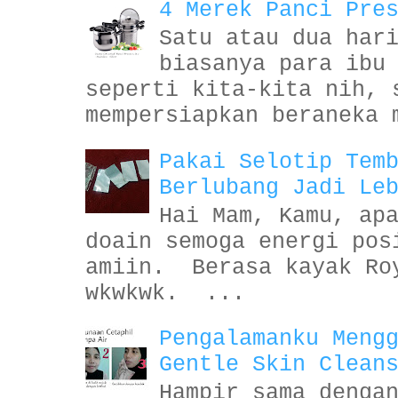
4 Merek Panci Pre
Satu atau dua har
biasanya para ibu
seperti kita-kita nih, 
mempersiapkan beraneka 
Pakai Selotip Tem
Berlubang Jadi Le
Hai Mam, Kamu, ap
doain semoga energi pos
amiin. Berasa kayak Ro
wkwkwk. ...
Pengalamanku Meng
Gentle Skin Clean
Hampir sama denga