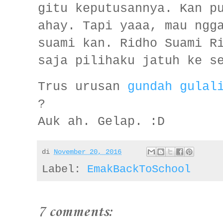
gitu keputusannya. Kan p
ahay. Tapi yaaa, mau ngg
suami kan. Ridho Suami R
saja pilihaku jatuh ke s
Trus urusan
gundah gulal
?
Auk ah. Gelap. :D
di
November 20, 2016
Label:
EmakBackToSchool
7 comments: