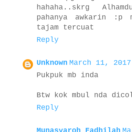
hahaha..skrg Alham
pahanya awkarin :p 
tajam tercuat
Reply
Unknown
March 11, 2017
Pukpuk mb inda
Btw kok mbul nda dico
Reply
Munasyaroh Fadhilah
Ma