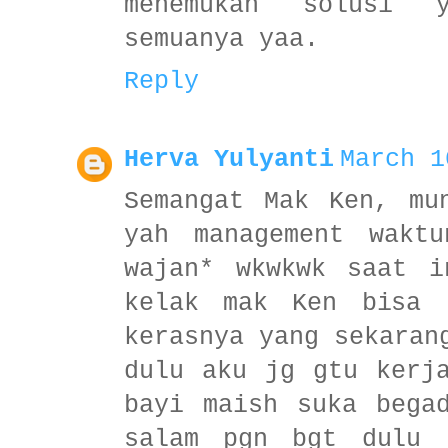
menemukan solusi 
semuanya yaa.
Reply
Herva Yulyanti
March 1
Semangat Mak Ken, mu
yah management waktu
wajan* wkwkwk saat i
kelak mak Ken bisa 
kerasnya yang sekaran
dulu aku jg gtu kerj
bayi maish suka bega
salam pgn bgt dulu 