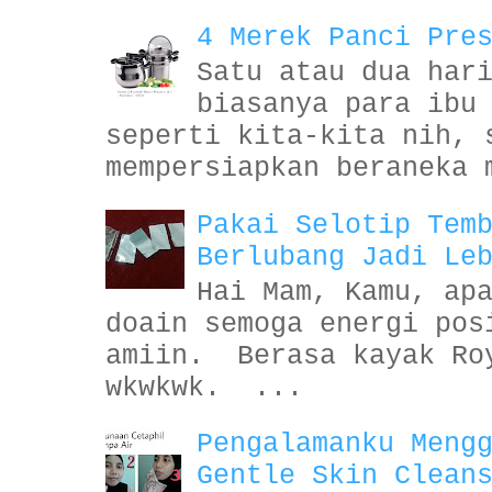
4 Merek Panci Pre
Satu atau dua har
biasanya para ibu
seperti kita-kita nih, 
mempersiapkan beraneka 
Pakai Selotip Tem
Berlubang Jadi Le
Hai Mam, Kamu, ap
doain semoga energi pos
amiin. Berasa kayak Ro
wkwkwk. ...
Pengalamanku Meng
Gentle Skin Clean