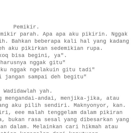
Pemikir.
emikir parah. Apa apa aku pikirin. Nggak
ih. Bahkan beberapa kali hal yang kadang
eh aku pikirkan sedemikian rupa.
koq bisa begini, ya".
eharusnya nggak gitu"
aku nggak ngelakuin gitu tadi"
i jangan sampai deh begitu"
Wadidawlah yah.
g mengandai-andai, menjika-jika, atau
ang aku pilih sendiri. Maknyonyor, kan.
iri, eee malah tenggelam dalam pikiran
a, bukan rasa sesal yang dibesarkan yang
ian dalam. Melainkan cari hikmah atau