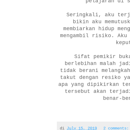
pelajaran di 
Seringkali, aku ter
bikin aku memutus
membiarkan hidup men
mengambil risiko. Aku
kepu
Sifat pemikir buk
berlebihan malah jad
tidak berani melangka
takut dengan resiko y
apa yang dipikirkan te
tersebut akan terjad
benar-be
di
July 15, 2019
2 comments