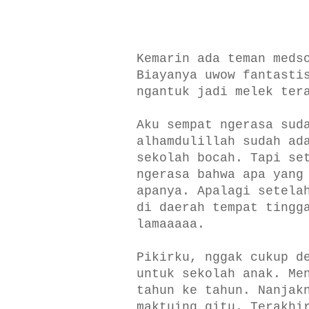
Kemarin ada teman meds
Biayanya uwow fantasti
ngantuk jadi melek ter
Aku sempat ngerasa sud
alhamdulillah sudah ad
sekolah bocah. Tapi se
ngerasa bahwa apa yang
apanya. Apalagi setela
di daerah tempat tingg
lamaaaaa.
Pikirku, nggak cukup d
untuk sekolah anak. Me
tahun ke tahun. Nanjak
maktuing gitu. Terakhi