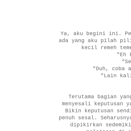
Ya, aku begini ini. P
ada yang aku pilah pil
kecil remeh tem
"Eh 
"S
"Duh, coba 
"Lain kal
Terutama bagian yan
menyesali keputusan y
Bikin keputusan send
penuh sesal. Seharusny
dipikirkan sedemik