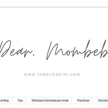
renting
Tips
Stimulasi Kemampuan Anak
Filantropi
Disclai