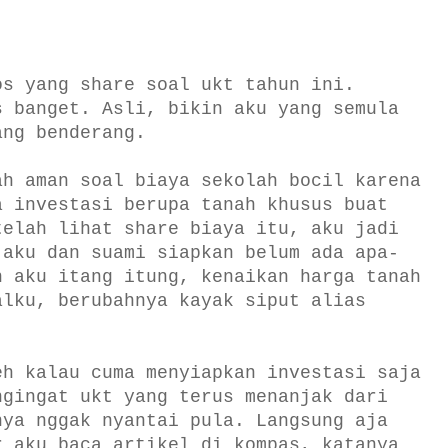
os yang share soal ukt tahun ini.
s banget. Asli, bikin aku yang semula
ang benderang.
ah aman soal biaya sekolah bocil karena
a investasi berupa tanah khusus buat
telah lihat share biaya itu, aku jadi
 aku dan suami siapkan belum ada apa-
h aku itang itung, kenaikan harga tanah
alku, berubahnya kayak siput alias
eh kalau cuma menyiapkan investasi saja
ngingat ukt yang terus menanjak dari
nya nggak nyantai pula. Langsung aja
r aku baca artikel di kompas, katanya