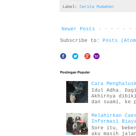
Label:
Cerita MumaKen
Newer Posts
Subscribe to:
Posts (Atom
Postingan Populer
Cara Menghalus
Idul Adha. Dag
Akhirnya dibik
dan suami, ke 
Melahirkan Cae
Informasi Biay
Sore itu, bebe
aku masih jala