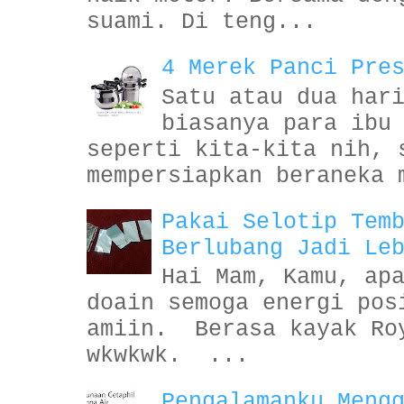
suami. Di teng...
4 Merek Panci Pre
Satu atau dua har
biasanya para ibu
seperti kita-kita nih, 
mempersiapkan beraneka 
Pakai Selotip Tem
Berlubang Jadi Le
Hai Mam, Kamu, ap
doain semoga energi pos
amiin. Berasa kayak Ro
wkwkwk. ...
Pengalamanku Meng