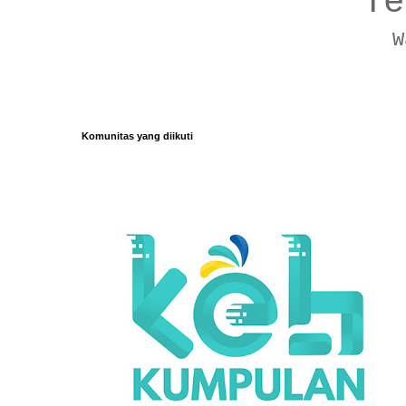
Te
W
Komunitas yang diikuti