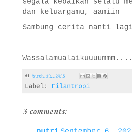
segala kebaikan selalu m
dan keluargamu, aamiin
Sambung cerita nanti lag
Wassalamualaikuuuummm...
di
March 19, 2025
Label:
Filantropi
3 comments:
putri
September 6, 202