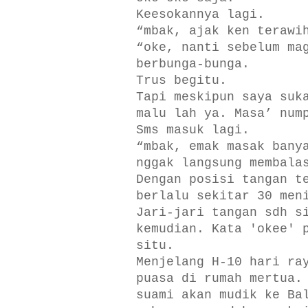
Keesokannya lagi.
“mbak, ajak ken terawi
“oke, nanti sebelum ma
berbunga-bunga.
Trus begitu.
Tapi meskipun saya suk
malu lah ya. Masa’ num
Sms masuk lagi.
“mbak, emak masak bany
nggak langsung membala
Dengan posisi tangan t
berlalu sekitar 30 men
Jari-jari tangan sdh s
kemudian. Kata 'okee' 
situ.
Menjelang H-10 hari ra
puasa di rumah mertua.
suami akan mudik ke Ba