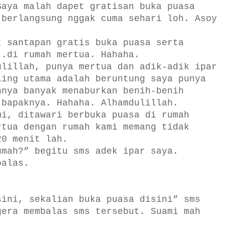
Saya malah dapet gratisan buka puasa
berlangsung nggak cuma sehari loh. Asoy
t santapan gratis buka puasa serta
..di rumah mertua. Hahaha.
ulillah, punya mertua dan adik-adik ipar
ling utama adalah beruntung saya punya
nnya banyak menaburkan benih-benih
 bapaknya. Hahaha. Alhamdulillah.
mi, ditawari berbuka puasa di rumah
rtua dengan rumah kami memang tidak
20 menit lah.
umah?” begitu sms adek ipar saya.
balas.
sini, sekalian buka puasa disini” sms
gera membalas sms tersebut. Suami mah