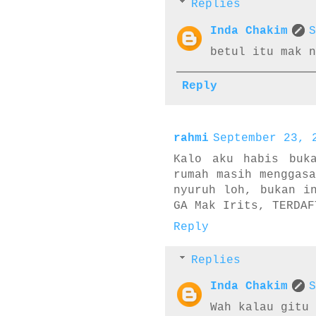
Replies
Inda Chakim
S
betul itu mak n
Reply
rahmi
September 23, 
Kalo aku habis buk
rumah masih menggas
nyuruh loh, bukan i
GA Mak Irits, TERDAF
Reply
Replies
Inda Chakim
S
Wah kalau gitu