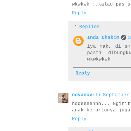
wkwkwk...kalau pas s
Reply
Replies
Inda Chakim
S
iya mak, di sm
pasti dibung
wkwkwkwk
Reply
novanovili
September
nddeeeehhh... Ngirit
anak ke ortunya juga
Reply