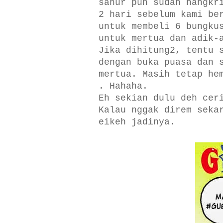
sahur pun sudah nangkr
2 hari sebelum kami be
untuk membeli 6 bungku
untuk mertua dan adik-
Jika dihitung2, tentu 
dengan buka puasa dan 
mertua. Masih tetap he
. Hahaha.
Eh sekian dulu deh cer
Kalau nggak direm seka
eikeh jadinya.