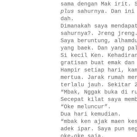
sama dengan Mak irit. 
plus
sahurnya. Dan ini 
dah.
Dimanakah saya mendapa
sahurnya?. Jreng jreng
Saya beruntung, alhamd
yang baek. Dan yang pa
Si kecil Ken. Kehadira
gratisan buat emak dan
Hampir setiap hari, ka
mertua. Jarak rumah me
terlalu jauh. Sekitar 
“Mbak, Nggak buka di r
Secepat kilat saya mem
“Oke meluncur”.
Dua hari kemudian.
“mbak ken ajak maen ke
adek ipar. Saya pun se
oke-oke saja.