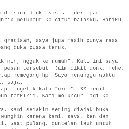
h di sini donk” sms si adek ipar.
ghrib meluncur ke situ” balasku. Hatiku
a gratisan, saya juga masih punya rasa
pang buka puasa terus.
ak nih, nggak ke rumah”. Kali ini saya
s pesan tersebut. Jaim dikit donk. Hehe.
etap memegang hp. Saya menunggu waktu
it saja.
iap mengetik kata "okee". 30 menit
pun terkirim. Kami meluncur lagi ke
ya. Kami semakin sering diajak buka
 Mungkin karena kami, saya, ken dan
li. Saat pulang, buntelan lauk untuk