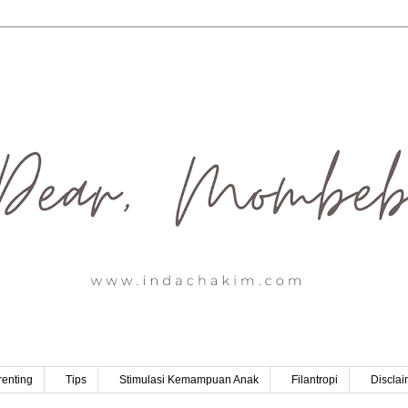
renting
Tips
Stimulasi Kemampuan Anak
Filantropi
Disclai