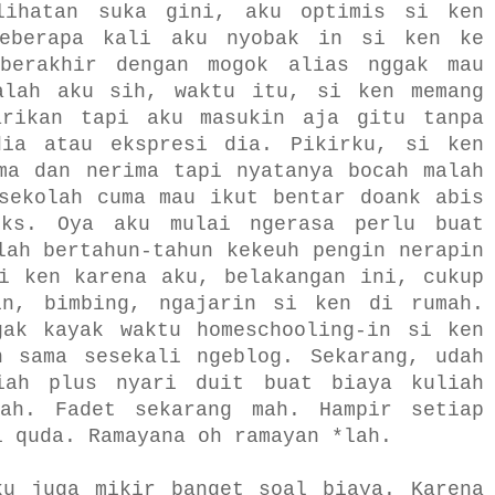
lihatan suka gini, aku optimis si ken
beberapa kali aku nyobak in si ken ke
berakhir dengan mogok alias nggak mau
alah aku sih, waktu itu, si ken memang
arikan tapi aku masukin aja gitu tanpa
dia atau ekspresi dia. Pikirku, si ken
ma dan nerima tapi nyatanya bocah malah
sekolah cuma mau ikut bentar doank abis
iks. Oya aku mulai ngerasa perlu buat
lah bertahun-tahun kekeuh pengin nerapin
i ken karena aku, belakangan ini, cukup
in, bimbing, ngajarin si ken di rumah.
gak kayak waktu homeschooling-in si ken
h sama sesekali ngeblog. Sekarang, udah
iah plus nyari duit buat biaya kuliah
ah. Fadet sekarang mah. Hampir setiap
i quda. Ramayana oh ramayan *lah.
ku juga mikir banget soal biaya. Karena