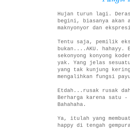
Hujan turun lagi. Dera
begini, biasanya akan 
maknyonyor dan ekspres
Tentu saja, pemilik ek
bukan....AKU. hahayy. 
sekonyong konyong kode
yak. Yang jelas sesuat
yang tak kunjung kerin
mengalihkan fungsi pay
Etdah...rusak rusak da
Berharga karena satu -
Bahahaha.
Ya, itulah yang membua
happy di tengah gempur