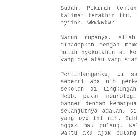
Sudah. Pikiran tenta
kalimat terakhir itu. 
cyiinn. Wkwkwkwk.
Namun rupanya, Alla
dihadapkan dengan mom
milih nyekolahin si ke
yang oye atau yang sta
Pertimbanganku, di s
seperti apa nih perk
sekolah di lingkunga
Hebb, pakar neurologi
banget dengan kemampu
selanjutnya adalah, s
yang oye ini nih. Bah
nggak mau pulang. Ka
waktu aku ajak pulang