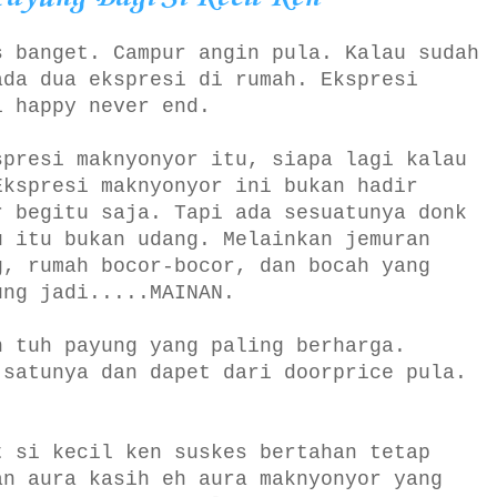
s banget. Campur angin pula. Kalau sudah
ada dua ekspresi di rumah. Ekspresi
i happy never end.
spresi maknyonyor itu, siapa lagi kalau
Ekspresi maknyonyor ini bukan hadir
r begitu saja. Tapi ada sesuatunya donk
u itu bukan udang. Melainkan jemuran
g, rumah bocor-bocor, dan bocah yang
ung jadi.....MAINAN.
h tuh payung yang paling berharga.
 satunya dan dapet dari doorprice pula.
t si kecil ken suskes bertahan tetap
an aura kasih eh aura maknyonyor yang