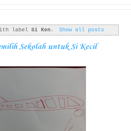
with label
Si Ken
.
Show all posts
ilih Sekolah untuk Si Kecil