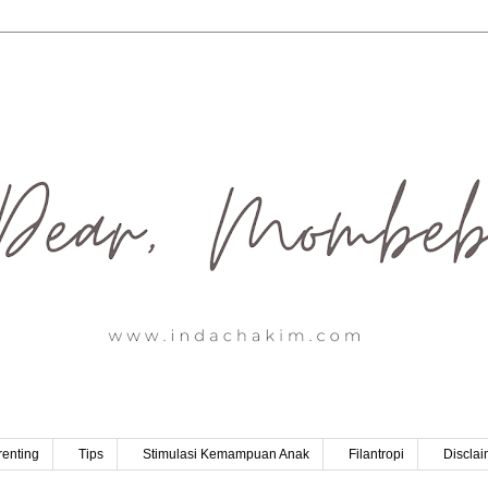
renting
Tips
Stimulasi Kemampuan Anak
Filantropi
Disclai