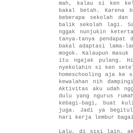
mah, kalau si ken ke
bakal betah. Karena 
beberapa sekolah dan 
balik sekolah lagi. S
nggak nunjukin ketert
tanya-tanya pendapat 
bakal adaptasi lama-la
mogok. Kalaupun masuk 
itu ngajak pulang. H
nyekolahin si ken sete
homeschooling aja ke s
kewalahan nih damping
Aktivitas aku udah ng
dulu yang ngurus ruma
kebagi-bagi, buat kul
juga. Jadi ya begitul
hari kerja lembur baga
Lalu, di sisi lain, a